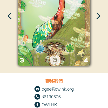
聯絡我們
bgee@owlhk.org
36190626
OWLHK